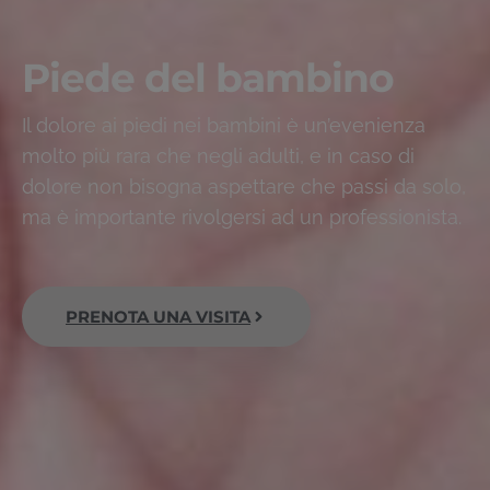
Piede del bambino
Il dolore ai piedi nei bambini è un’evenienza
molto più rara che negli adulti, e in caso di
dolore non bisogna aspettare che passi da solo,
ma è importante rivolgersi ad un professionista.
PRENOTA UNA VISITA