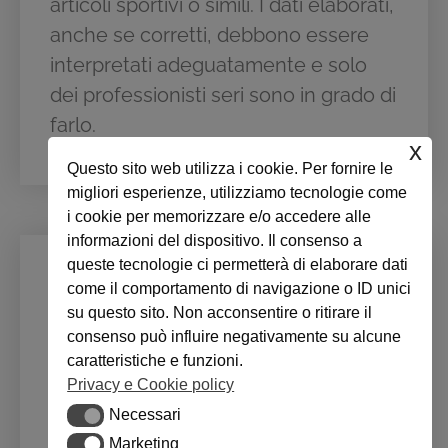
articoli sportivi o simili. I dati elaborati,
anche se corretti, debbono essere
interpretati adeguatamente e solo
dei professionisti seri sono in grado di
farlo.
x
Questo sito web utilizza i cookie. Per fornire le
migliori esperienze, utilizziamo tecnologie come
i cookie per memorizzare e/o accedere alle
informazioni del dispositivo. Il consenso a
queste tecnologie ci permetterà di elaborare dati
Analisi baropodometriche
come il comportamento di navigazione o ID unici
funzionali
su questo sito. Non acconsentire o ritirare il
consenso può influire negativamente su alcune
Completiamo dunque la nostra visita
caratteristiche e funzioni.
con le analisi baropodometriche
Privacy e Cookie policy
funzionali, secondo il nostro
Necessari
Necessari
protocollo, sia del modo di stare in
Marketing
Marketing