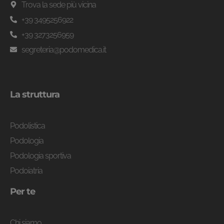
Trova la sede più vicina
+39 3495256922
+39 3273256959
segreteria@podomedica.it
La struttura
Podolistica
Podologia
Podologia sportiva
Podoiatria
Per te
Chi siamo