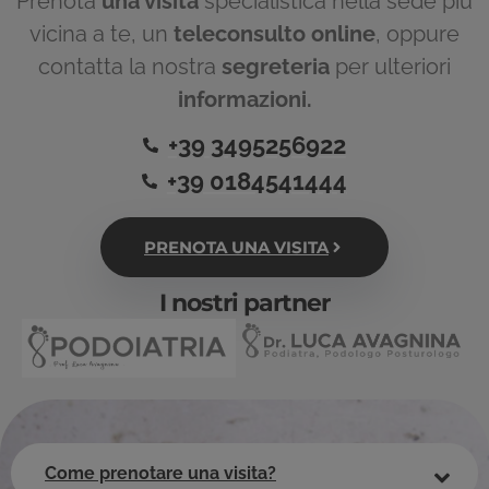
Prenota
una visita
specialistica nella sede più
vicina a te, un
teleconsulto online
, oppure
contatta la nostra
segreteria
per ulteriori
informazioni.
+39 3495256922
+39 0184541444
PRENOTA UNA VISITA
I nostri partner
Come prenotare una visita?