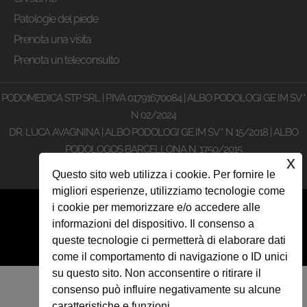
Patologie del piede
Prenota una visita
Prenota un teleconsulto
PODOMEDICA STP SRL | P.IVA 01791670084 | ALBO PODOLOGI GE IM SV *
N 02/2024
DR. LUCA AVAGNINA | ALBO PODOLOGI GE IM SV * N 15/2018 | ALBO
PODOLOGOS BARCELLONA N. 1750/2015
x
Privacy e Cookie Policy
Questo sito web utilizza i cookie. Per fornire le
migliori esperienze, utilizziamo tecnologie come
i cookie per memorizzare e/o accedere alle
Designed by
informazioni del dispositivo. Il consenso a
queste tecnologie ci permetterà di elaborare dati
Siti Internet Torino
come il comportamento di navigazione o ID unici
su questo sito. Non acconsentire o ritirare il
consenso può influire negativamente su alcune
caratteristiche e funzioni.