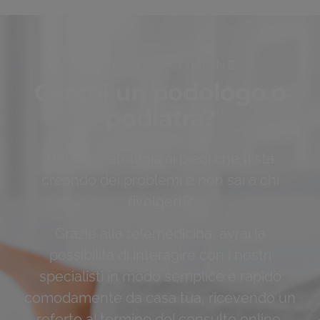
PODOLOGIA ONLINE
Cerchi un podologo o
podiatra?
Hai una patologia ai piedi che ti sta
creando dei problemi e non sai a chi
rivolgerti?
Grazie alla telemedicina, avrai la
possibilità di interagire con i nostri
specialisti in modo semplice e rapido
comodamente da casa tua, ricevendo un
referto al termine del consulto online.