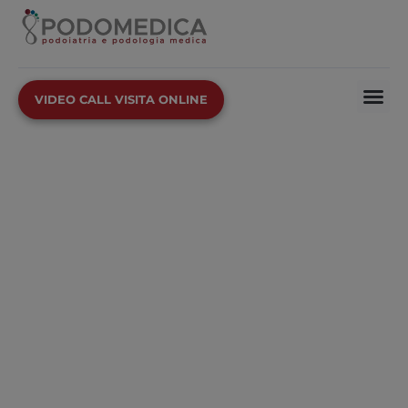
VIDEO CALL VISITA ONLINE
Podoiatria e
Podologia Medica
Nei nostri Centri Podoiatrici e Podologici
abbiamo la soluzione a tutti i problemi dei tuoi
Piedi ma anche delle tue ginocchia, delle
anche e della schiena.
Prenota una Visita in uno dei nostri centri in