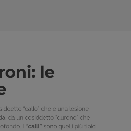
roni: le
e
osiddetto “callo” che e una lesione
da, da un cosiddetto “durone” che
rofondo. I
“calli”
sono quelli più tipici