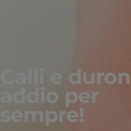
Calli e duron
addio per
sempre!