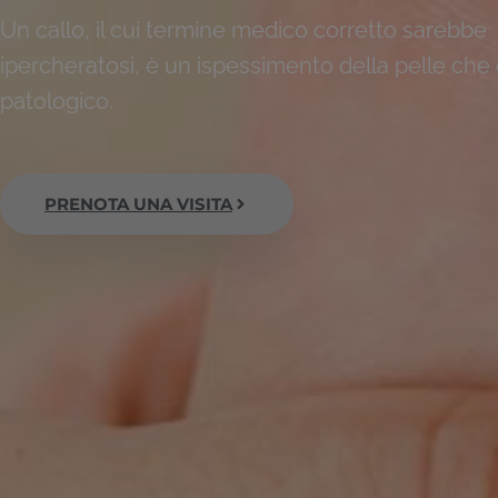
Un callo, il cui termine medico corretto sarebbe
ipercheratosi, è un ispessimento della pelle che
patologico.
PRENOTA UNA VISITA