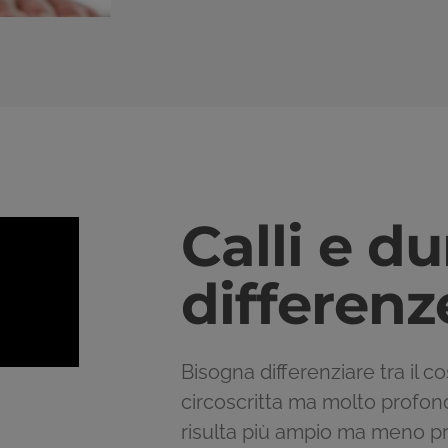
Calli e du
differenz
Bisogna differenziare tra il c
circoscritta ma molto profon
risulta più ampio ma meno p