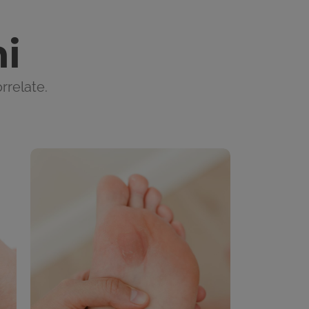
i
rrelate.