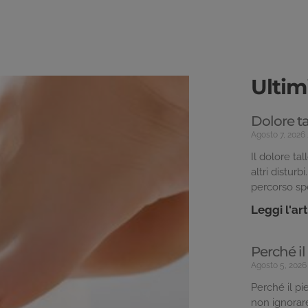
Ultimi
Dolore t
Agosto 7, 2026
Il dolore ta
altri distur
percorso spe
Leggi l'ar
Perché i
Agosto 5, 202
Perché il p
non ignorar