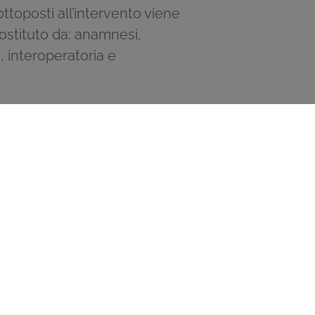
ttoposti all’intervento viene
costituto da: anamnesi,
, interoperatoria e
aglio lungo la zona in cui è
dellare l’unghia nella sua
 si effettua anche un lifting
deformità ungueale, in mondo
fermare che la onicoplastica è
finitivamente il problema