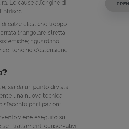
a. Le cause all’origine di
PRE
intriseci.
o di calze elastiche troppo
rrata triangolare stretta;
i sistemiche; riguardano
trice, tendine d’estensione
a?
e, sia da un punto di vista
esente una nuova tecnica
isfacente per i pazienti.
tervento viene eseguito su
 se i trattamenti conservativi