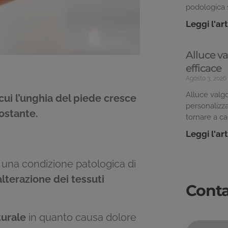
podologica s
Leggi l'ar
Alluce v
efficace
Agosto 3, 2026
Alluce valgo
cui l’unghia del piede cresce
personalizza
ostante.
tornare a c
Leggi l'ar
 una condizione patologica di
alterazione dei tessuti
Conta
turale
in quanto causa dolore