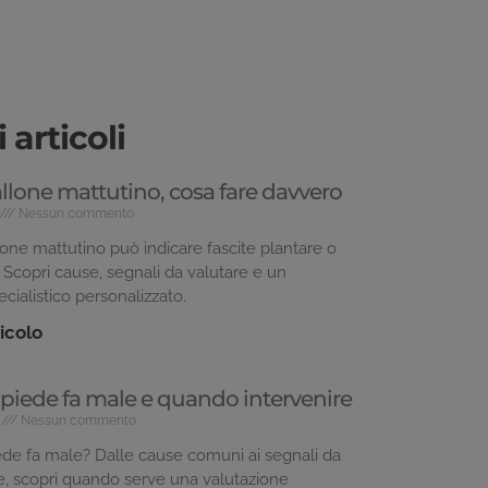
 articoli
allone mattutino, cosa fare davvero
Nessun commento
llone mattutino può indicare fascite plantare o
bi. Scopri cause, segnali da valutare e un
cialistico personalizzato.
ticolo
l piede fa male e quando intervenire
6
Nessun commento
iede fa male? Dalle cause comuni ai segnali da
e, scopri quando serve una valutazione