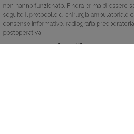
non hanno funzionato. Finora prima di essere so
seguito il protocollo di chirurgia ambulatoriale 
consenso informativo, radiografia preoperatoria
postoperativa.
In cosa consiste l’intervento?
Sotto semplice anestesia locale, si effettua un t
presente la matrice e il letto ungueale, per rimo
eccessiva larghezza. Dopo di che, in alcuni casi,
frontale per suturare il lembo di pelle.
Attraverso questa tecnica si va correggere la 
tale che l’unghia sia dritta e piatta.
Alla luce di quanto appena detto, è possibile af
un’ottima alternativa chirurgica per risolvere de