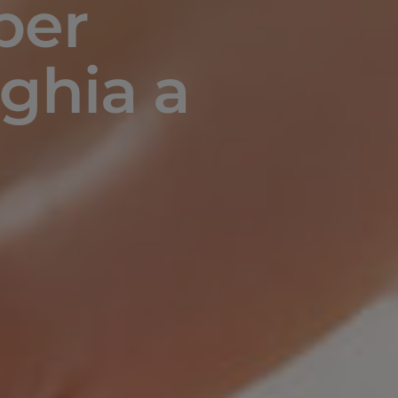
per
nghia a