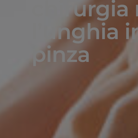
chirurgia 
l’unghia i
pinza