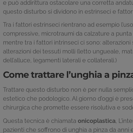
e può addirittura ostacolare una corretta andatur
questo disturbo si dividono in estrinseci e fattori 
Tra i fattori estrinseci rientrano ad esempio l’us
compressive, microtraumi da calzature a punta e
mentre tra i fattori intrinseci ci sono: alterazion
alterazioni dei tessuti molli (letto ungueale, ma
dell’alluce, legamenti laterali e collaterali.)
Come trattare l’unghia a pinz
Trattare questo disturbo non è per nulla semplic
estetico che podologico. Al giorno d’oggi è pr
chirurgica che promette essere risolutiva e sodd
Questa tecnica è chiamata
onicoplastica
, L’in
pazienti che soffrono di unghia a pinza da anni e