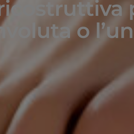
ricostruttiva 
nvoluta o l’u